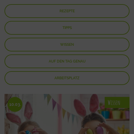
REZEPTE
TIPPS
WISSEN
AUF DEN TAG GENAU
ARBEITSPLATZ
Wissen
10.03.