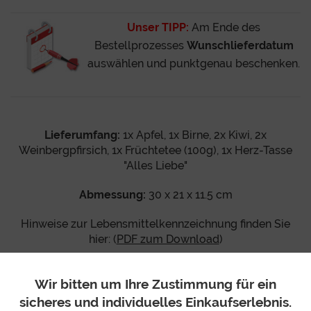
Unser TIPP:
Am Ende des
Bestellprozesses
Wunschlieferdatum
auswählen und punktgenau beschenken.
Lieferumfang:
1x Apfel, 1x Birne, 2x Kiwi, 2x
Weinbergpfirsich, 1x Früchtetee (100g), 1x Herz-Tasse
"Alles Liebe"
Abmessung:
30 x 21 x 11.5 cm
Hinweise zur Lebensmittelkennzeichnung finden Sie
hier: (
PDF zum Download
)
Wir bitten um Ihre Zustimmung für ein
sicheres und individuelles Einkaufserlebnis.