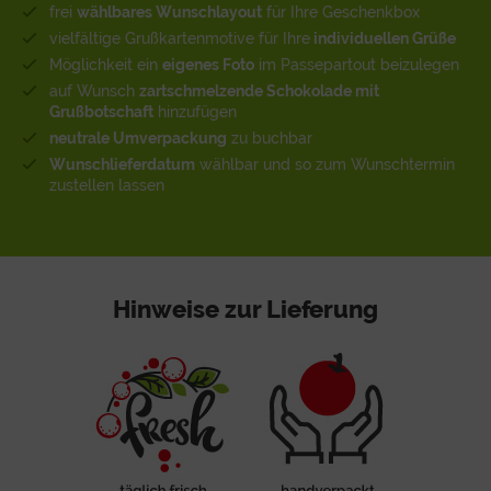
frei
wählbares Wunschlayout
für Ihre Geschenkbox
vielfältige Grußkartenmotive für Ihre
individuellen Grüße
Möglichkeit ein
eigenes Foto
im Passepartout beizulegen
auf Wunsch
zartschmelzende Schokolade mit
Grußbotschaft
hinzufügen
neutrale Umverpackung
zu buchbar
Wunschlieferdatum
wählbar und so zum Wunschtermin
zustellen lassen
Hinweise zur Lieferung