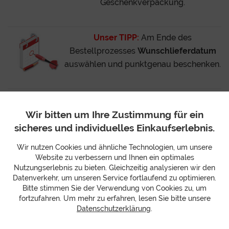
Geschenkverpackung.
Unser TIPP:
Am Ende des
Bestellprozesses
Wunschlieferdatum
auswählen und punktgenau beschenken.
Wir bitten um Ihre Zustimmung für ein
Lieferumfang:
1x Apfel, rot ,1x Banane ,1x Birne ,1x H-
sicheres und individuelles Einkaufserlebnis.
Vollmilch (0,5l) ,1x Ingwer-Shot "Classic" (30ml
Glasflasche) ,1x Ingwer-Shot "Granatapfel" (30ml
Wir nutzen Cookies und ähnliche Technologien, um unsere
Glasflasche) ,1x One-Day-More-Müsli "Für
Website zu verbessern und Ihnen ein optimales
Konzentrierte" (200g)
Nutzungserlebnis zu bieten. Gleichzeitig analysieren wir den
Datenverkehr, um unseren Service fortlaufend zu optimieren.
Abmessung:
30 x 11.5 x 21 cm
Bitte stimmen Sie der Verwendung von Cookies zu, um
fortzufahren. Um mehr zu erfahren, lesen Sie bitte unsere
Hinweise zur Lebensmittelkennzeichnung finden Sie
Datenschutzerklärung
.
hier: (
PDF zum Download
)