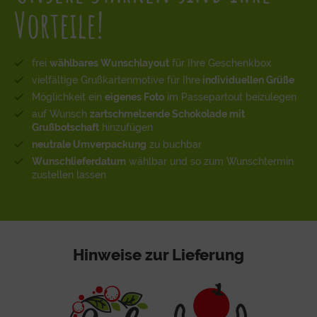
Vorteile!
frei
wählbares Wunschlayout
für Ihre Geschenkbox
vielfältige Grußkartenmotive für Ihre
individuellen Grüße
Möglichkeit ein
eigenes Foto
im Passepartout beizulegen
auf Wunsch
zartschmelzende Schokolade mit
Grußbotschaft
hinzufügen
neutrale Umverpackung
zu buchbar
Wunschlieferdatum
wählbar und so zum Wunschtermin
zustellen lassen
Hinweise zur Lieferung