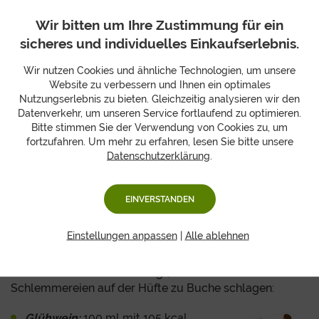
einem
fruchtigen
Weihnachtsgeschenk
Wir bitten um Ihre Zustimmung für ein
feiern? Immerhin ist
sicheres und individuelles Einkaufserlebnis.
Weihnachten das Fest
der Sinne und die
Wir nutzen Cookies und ähnliche Technologien, um unsere
wollen nach
Website zu verbessern und Ihnen ein optimales
Möglichkeit alle angesprochen werden. Entsprechend
Nutzungserlebnis zu bieten. Gleichzeitig analysieren wir den
macht die Mischung aus spritzig-fruchtigem Obst und
Datenverkehr, um unseren Service fortlaufend zu optimieren.
gebackenem Weihnachtsnaschwerk einen besonderen
Bitte stimmen Sie der Verwendung von Cookies zu, um
Reiz aus. Unsere Geschenkboxen zu Weihnachten
fortzufahren. Um mehr zu erfahren, lesen Sie bitte unsere
Datenschutzerklärung
.
zeigen, wie einfach der gesunde Mix gelingen kann und
das ohne eigenes Zutun.
EINVERSTANDEN
Weihnachtsleckerei oder gesundes Obst?
Einstellungen anpassen
|
Alle ablehnen
Wir sagen ganz klar: Beides! Mancher fragt sich jetzt
vielleicht, warum überhaupt das eine oder das andere?
Unsere kleine Übersicht zeigt, wie weihnachtliche
Schlemmereien auf der Hüfte zu Buche schlagen:
Glühwein:
100 ml mit 105 kcal