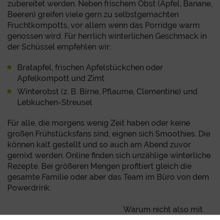
zubereitet werden. Neben frischem Obst (Apfel, Banane,
Beeren) greifen viele gern zu selbstgemachten
Fruchtkompotts, vor allem wenn das Porridge warm
genossen wird. Für herrlich winterlichen Geschmack in
der Schüssel empfehlen wir:
Bratapfel, frischen Apfelstückchen oder
Apfelkompott und Zimt
Winterobst (z. B. Birne, Pflaume, Clementine) und
Lebkuchen-Streusel
Für alle, die morgens wenig Zeit haben oder keine
großen Frühstücksfans sind, eignen sich Smoothies. Die
können kalt gestellt und so auch am Abend zuvor
gemixt werden. Online finden sich unzählige winterliche
Rezepte. Bei größeren Mengen profitiert gleich die
gesamte Familie oder aber das Team im Büro von dem
Powerdrink.
Warum nicht also mit