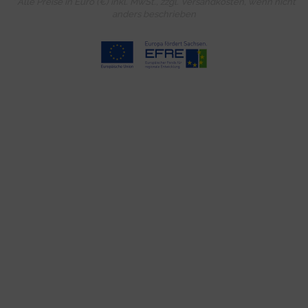
* Alle Preise in Euro (€) inkl. MwSt., zzgl.
Versandkosten
, wenn nicht
anders beschrieben