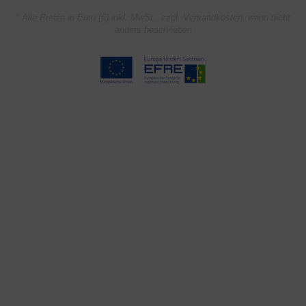
* Alle Preise in Euro (€) inkl. MwSt., zzgl.
Versandkosten
, wenn nicht
anders beschrieben