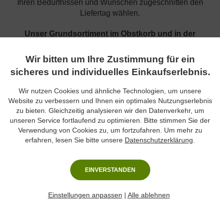
Ihren Bedürfnissen und Wünschen zugeschnitten den
Liefertag wählen.
Unser Grundsortiment im Obstkorb und in der
Obstbox:
Äpfel (wie Gala, Granny, Elstar), Birnen, Bananen, Kiwis,
Wir bitten um Ihre Zustimmung für ein
Orangen, Clementinen
sicheres und individuelles Einkaufserlebnis.
Unser saisonales Obst für Unternehmen:
Wir nutzen Cookies und ähnliche Technologien, um unsere
Weintrauben, Nektarinen, Pfirsiche, Weinbergpfirsiche,
Website zu verbessern und Ihnen ein optimales Nutzungserlebnis
Aprikosen, Kirschen, Erdbeeren, Kumquat,
zu bieten. Gleichzeitig analysieren wir den Datenverkehr, um
Passionsfrüchte
unseren Service fortlaufend zu optimieren. Bitte stimmen Sie der
Verwendung von Cookies zu, um fortzufahren. Um mehr zu
Besondere Zusatzprodukte in Obstkörben fürs Büro:
erfahren, lesen Sie bitte unsere
Datenschutzerklärung
.
Nusskerne, getrocknete Früchte "Hawaii-Mix", Balisto-
Riegel. Pick-Up-Riegel
EINVERSTANDEN
Einstellungen anpassen
|
Alle ablehnen