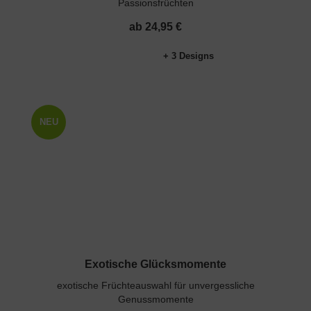
Passionsfrüchten
ab 24,95 €
+ 3 Designs
NEU
Exotische Glücksmomente
exotische Früchteauswahl für unvergessliche
Genussmomente