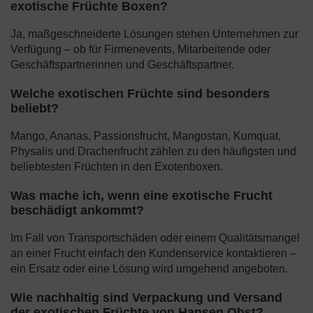
exotische Früchte Boxen?
Ja, maßgeschneiderte Lösungen stehen Unternehmen zur
Verfügung – ob für Firmenevents, Mitarbeitende oder
Geschäftspartnerinnen und Geschäftspartner.
Welche exotischen Früchte sind besonders
beliebt?
Mango, Ananas, Passionsfrucht, Mangostan, Kumquat,
Physalis und Drachenfrucht zählen zu den häufigsten und
beliebtesten Früchten in den Exotenboxen.
Was mache ich, wenn eine exotische Frucht
beschädigt ankommt?
Im Fall von Transportschäden oder einem Qualitätsmangel
an einer Frucht einfach den Kundenservice kontaktieren –
ein Ersatz oder eine Lösung wird umgehend angeboten.
Wie nachhaltig sind Verpackung und Versand
der exotischen Früchte von Hansen Obst?