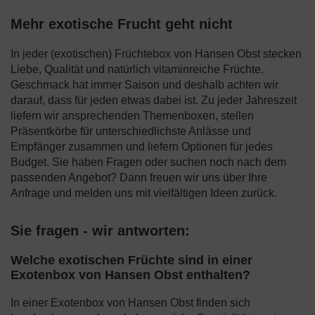
Mehr exotische Frucht geht nicht
In jeder (exotischen) Früchtebox von Hansen Obst stecken
Liebe, Qualität und natürlich vitaminreiche Früchte.
Geschmack hat immer Saison und deshalb achten wir
darauf, dass für jeden etwas dabei ist. Zu jeder Jahreszeit
liefern wir ansprechenden Themenboxen, stellen
Präsentkörbe für unterschiedlichste Anlässe und
Empfänger zusammen und liefern Optionen für jedes
Budget. Sie haben Fragen oder suchen noch nach dem
passenden Angebot? Dann freuen wir uns über Ihre
Anfrage und melden uns mit vielfältigen Ideen zurück.
Sie fragen - wir antworten:
Welche exotischen Früchte sind in einer
Exotenbox von Hansen Obst enthalten?
In einer Exotenbox von Hansen Obst finden sich