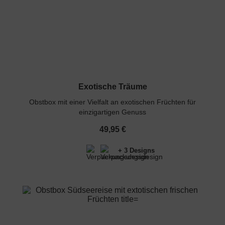
Exotische Träume
Obstbox mit einer Vielfalt an exotischen Früchten für
einzigartigen Genuss
49,95 €
+ 3 Designs