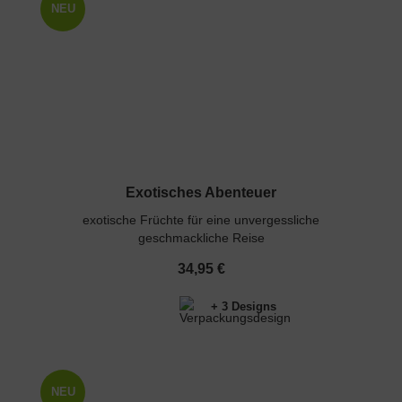
NEU
Exotisches Abenteuer
exotische Früchte für eine unvergessliche
geschmackliche Reise
34,95 €
+ 3 Designs
NEU