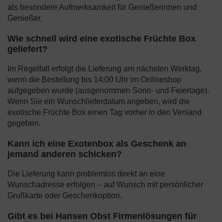
als besondere Aufmerksamkeit für Genießerinnen und
Genießer.
Wie schnell wird eine exotische Früchte Box
geliefert?
Im Regelfall erfolgt die Lieferung am nächsten Werktag,
wenn die Bestellung bis 14:00 Uhr im Onlineshop
aufgegeben wurde (ausgenommen Sonn- und Feiertage).
Wenn Sie ein Wunschlieferdatum angeben, wird die
exotische Früchte Box einen Tag vorher in den Versand
gegeben.
Kann ich eine Exotenbox als Geschenk an
jemand anderen schicken?
Die Lieferung kann problemlos direkt an eine
Wunschadresse erfolgen – auf Wunsch mit persönlicher
Grußkarte oder Geschenkoption.
Gibt es bei Hansen Obst Firmenlösungen für