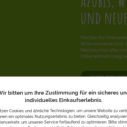
Azubis, 
und neue
Machen Sie Onboarding
Willkommenskultur, 
Nachwuchskräfte von A
Unternehmen integrie
ZU DEN ONBOARDI
ir bitten um Ihre Zustimmung für ein sicheres u
individuelles Einkaufserlebnis.
tzen Cookies und ähnliche Technologien, um unsere Website zu ver
hnen ein optimales Nutzungserlebnis zu bieten. Gleichzeitig analysier
enverkehr, um unseren Service fortlaufend zu optimieren. Bitte sti