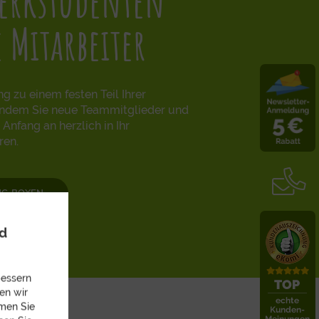
Werkstudenten
 Mitarbeiter
 zu einem festen Teil Ihrer
indem Sie neue Teammitglieder und
nfang an herzlich in Ihr
ren.
NG-BOXEN
nd
bessern
en wir
mmen Sie