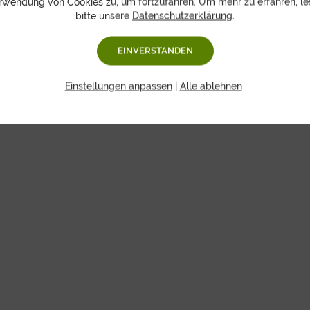
rwendung von Cookies zu, um fortzufahren. Um mehr zu erfahren, le
bitte unsere
Datenschutzerklärung
.
rkstudenten und neue Mitarbeiter herzlich willko
EINVERSTANDEN
Einstellungen anpassen
|
Alle ablehnen