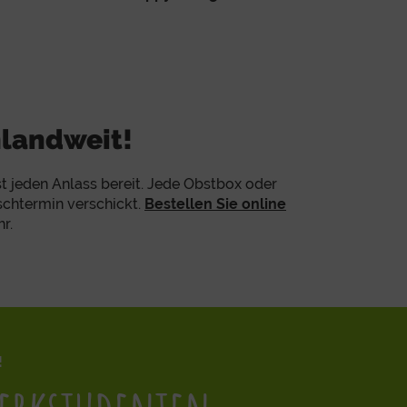
hlandweit!
st jeden Anlass bereit. Jede
Obstbox
oder
schtermin verschickt.
Bestellen Sie online
r.
!