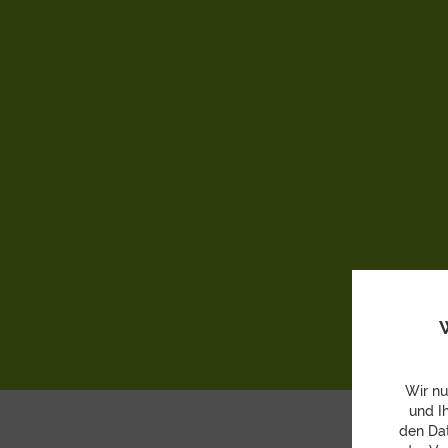
W
Wir nu
und I
den Dat