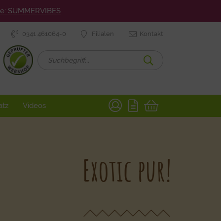
ode: SUMMERVIBES
0341 461064-0
Filialen
Kontakt
atz
Videos
Exotic pur!