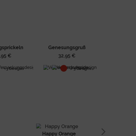
gsprickeln
Genesungsgruß
,95 €
32,95 €
+ 3 Designs
+ 3 Designs
Happy Orange
Die