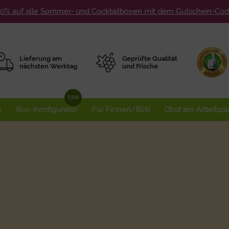
10% auf alle Sommer- und Cocktailboxen mit dem Gutschein-C
Lieferung am
Geprüfte Qualität
nächsten Werktag
und Frische
e
Box-Konfigurator
Für Firmen/B2B
Obst am Arbeitspl