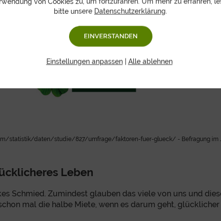
rwendung von Cookies zu, um fortzufahren. Um mehr zu erfahren, le
bitte unsere
Datenschutzerklärung
.
EINVERSTANDEN
Einstellungen anpassen
|
Alle ablehnen
a.com/statistik/daten/studie/827/umfrage/faktoren-fuer-glueck/ - Befragung im
lücklicheres Leben
ckes Schmied. Zumindest glauben das viele von uns und dies
 schon mal die halbe Miete, wenn es darum geht, glücklicher