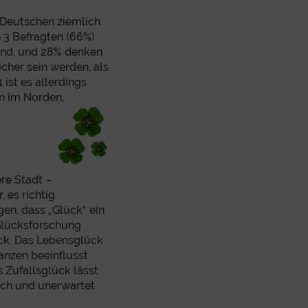
 Deutschen ziemlich
n 3 Befragten (66%)
ind, und 28% denken
icher sein werden, als
 ist es allerdings
rn im Norden,
re Stadt –
 es richtig
en, dass „Glück“ ein
 Glücksforschung
ck. Das Lebensglück
nanzen beeinflusst
s Zufallsglück lässt
ich und unerwartet