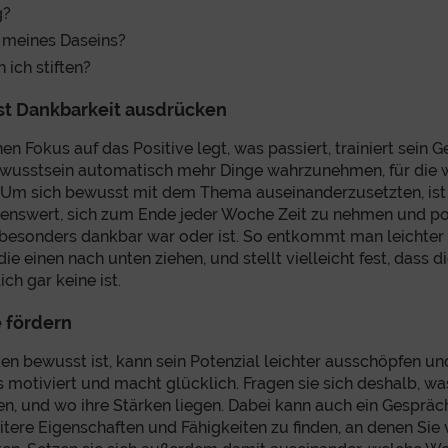
g?
 meines Daseins?
ich stiften?
t Dankbarkeit ausdrücken
en Fokus auf das Positive legt, was passiert, trainiert sein G
wusstsein automatisch mehr Dinge wahrzunehmen, für die w
 Um sich bewusst mit dem Thema auseinanderzusetzten, ist
enswert, sich zum Ende jeder Woche Zeit zu nehmen und pos
n besonders dankbar war oder ist. So entkommt man leichte
ie einen nach unten ziehen, und stellt vielleicht fest, dass d
ch gar keine ist.
 fördern
en bewusst ist, kann sein Potenzial leichter ausschöpfen un
s motiviert und macht glücklich. Fragen sie sich deshalb, w
n, und wo ihre Stärken liegen. Dabei kann auch ein Gespräch
tere Eigenschaften und Fähigkeiten zu finden, an denen Sie v