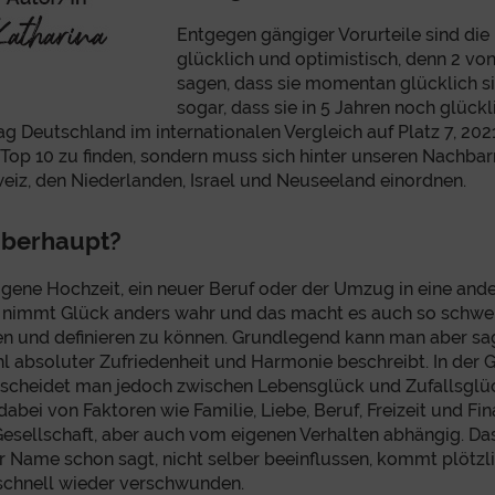
Entgegen gängiger Vorurteile sind die
glücklich und optimistisch, denn 2 vo
sagen, dass sie momentan glücklich s
sogar, dass sie in 5 Jahren noch glückl
ag Deutschland im internationalen Vergleich auf Platz 7, 2021
 Top 10 zu finden, sondern muss sich hinter unseren Nachba
iz, den Niederlanden, Israel und Neuseeland einordnen.
überhaupt?
igene Hochzeit, ein neuer Beruf oder der Umzug in eine ande
 nimmt Glück anders wahr und das macht es auch so schwer,
en und definieren zu können. Grundlegend kann man aber sag
l absoluter Zufriedenheit und Harmonie beschreibt. In der
rscheidet man jedoch zwischen Lebensglück und Zufallsglü
dabei von Faktoren wie Familie, Liebe, Beruf, Freizeit und Fi
 Gesellschaft, aber auch vom eigenen Verhalten abhängig. Da
er Name schon sagt, nicht selber beeinflussen, kommt plötzl
schnell wieder verschwunden.