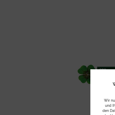
W
Wir nu
und I
den Dat