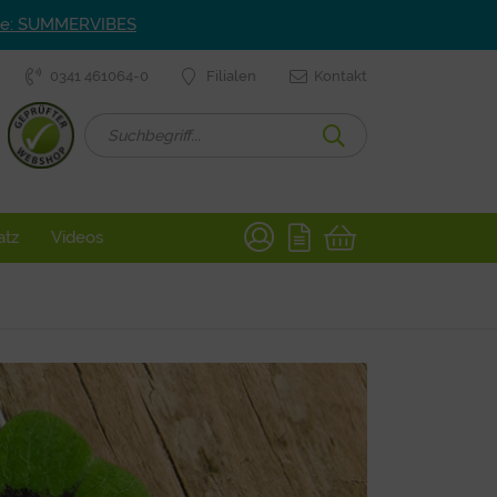
ode: SUMMERVIBES
0341 461064-0
Filialen
Kontakt
atz
Videos