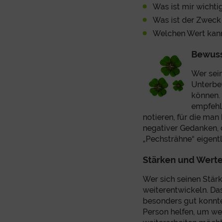
Was ist mir wichti
Was ist der Zweck
Welchen Wert kann 
Bewuss
Wer sein
Unterbe
können.
empfehl
notieren, für die ma
negativer Gedanken, d
„Pechsträhne“ eigentli
Stärken und Werte
Wer sich seinen Stärk
weiterentwickeln. Da
besonders gut konnte
Person helfen, um wei