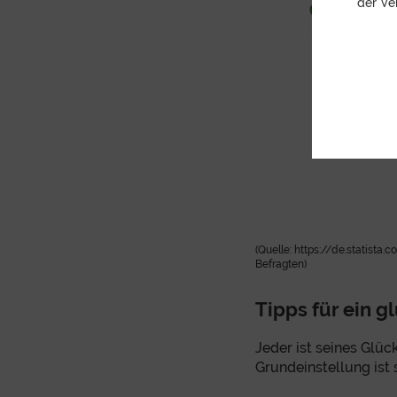
der Ve
(Quelle: https://de.statist
Befragten)
Tipps für ein g
Jeder ist seines Glü
Grundeinstellung ist