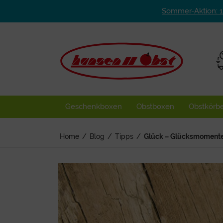
Sommer-Aktion: 
Geschenkboxen
Obstboxen
Obstkörb
Home
/
Blog
/
Tipps
/
Glück – Glücksmoment