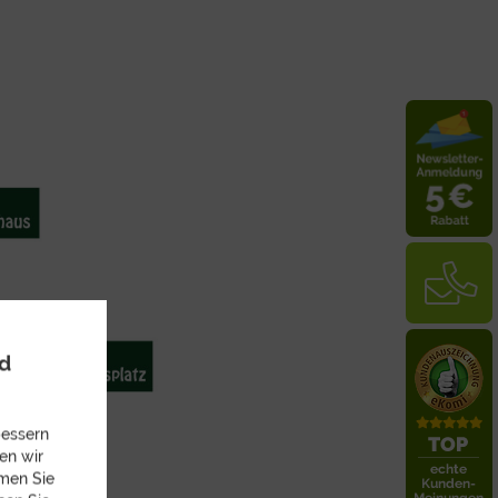
nd
bessern
en wir
mmen Sie