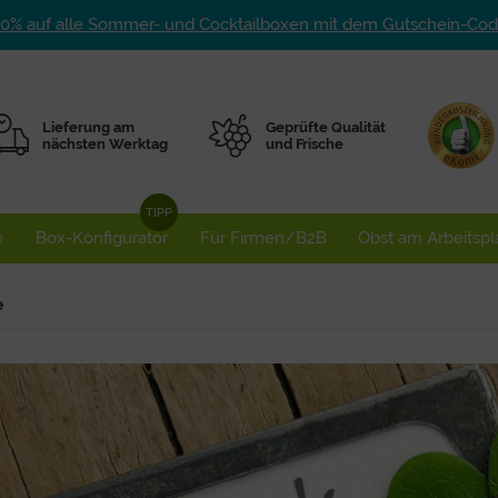
10% auf alle Sommer- und Cocktailboxen mit dem Gutschein-C
Lieferung am
Geprüfte Qualität
nächsten Werktag
und Frische
e
Box-Konfigurator
Für Firmen/B2B
Obst am Arbeitspl
e