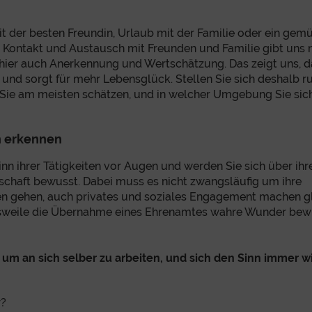
t der besten Freundin, Urlaub mit der Familie oder ein gem
 Kontakt und Austausch mit Freunden und Familie gibt uns ni
 hier auch Anerkennung und Wertschätzung. Das zeigt uns, da
nd sorgt für mehr Lebensglück. Stellen Sie sich deshalb ruh
Sie am meisten schätzen, und in welcher Umgebung Sie sic
n erkennen
inn ihrer Tätigkeiten vor Augen und werden Sie sich über ihr
lschaft bewusst. Dabei muss es nicht zwangsläufig um ihre
ten gehen, auch privates und soziales Engagement machen g
lsweile die Übernahme eines Ehrenamtes wahre Wunder bew
 um an sich selber zu arbeiten, und sich den Sinn immer 
r?