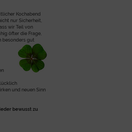
ütlicher Kochabend
cht nur Sicherheit,
ss wir Teil von
ig öfter die Frage,
h besonders gut
en
lücklich
irken und neuen Sinn
wieder bewusst zu