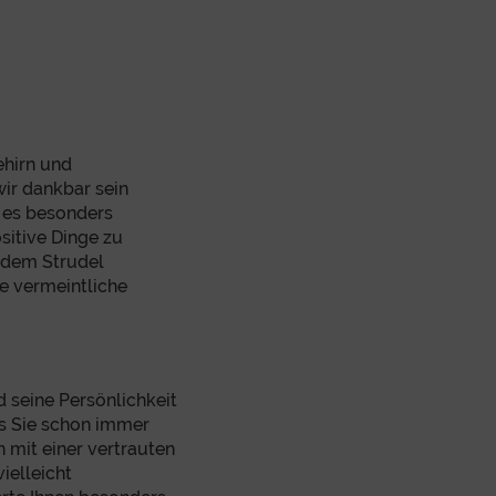
ehirn und
ir dankbar sein
 es besonders
itive Dinge zu
r dem Strudel
ie vermeintliche
d seine Persönlichkeit
as Sie schon immer
 mit einer vertrauten
ielleicht