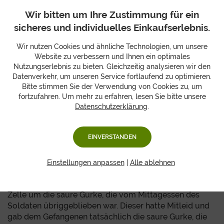
Wir bitten um Ihre Zustimmung für ein
sicheres und individuelles Einkaufserlebnis.
Kurioserweise denken viele Amerikaner, diese Tradition
Wir nutzen Cookies und ähnliche Technologien, um unsere
sei aus Deutschland importiert worden. In den 1880er
Website zu verbessern und Ihnen ein optimales
Jahren verkaufte der Laden Woolworth nämlich aus
Nutzungserlebnis zu bieten. Gleichzeitig analysieren wir den
Deutschland importierte Weihnachtskugeln und
Datenverkehr, um unseren Service fortlaufend zu optimieren.
Dekorationen, unter anderem auch die lustigen Gurken
Bitte stimmen Sie der Verwendung von Cookies zu, um
und wahrscheinlich startete die Tradition auf diese
fortzufahren. Um mehr zu erfahren, lesen Sie bitte unsere
Datenschutzerklärung
.
Weise.
Es gibt auch die ein oder andere mysteriöse
EINVERSTANDEN
Ursprungsgeschichte der Weihnachtsgurke, die aber
weder belegt noch sehr wahrscheinlich sind. Eine
besagt das während des amerikanischen Bürgerkriegs
Einstellungen anpassen
|
Alle ablehnen
ein gebürtiger Bayer als Kriegsgefangener genommen
wurde. Halb verhungert bat er den Soldaten vor seiner
Zelle um die saure Gurke, die vom Mittagessen des
Soldaten übriggeblieben war. Dieser hatte Mitleid und
gab dem Gefangenen tatsächlich die saure Gurke, die