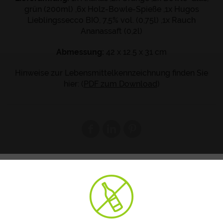
grün (200ml) ,6x Holz-Bowle-Spieße ,1x Hugos
Lieblingssecco BIO, 7,5% vol. (0,75l) ,1x Rauch
Ananassaft (0,2l)
Abmessung:
42 x 12.5 x 31 cm
Hinweise zur Lebensmittelkennzeichnung finden Sie
hier: (
PDF zum Download
)
Wir bitten um Ihre Zustimmung für ein
sicheres und individuelles Einkaufserlebnis.
Wir nutzen Cookies und ähnliche Technologien, um unsere
Website zu verbessern und Ihnen ein optimales