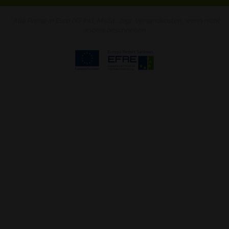
* Alle Preise in Euro (€) inkl. MwSt., zzgl.
Versandkosten
, wenn nicht
anders beschrieben