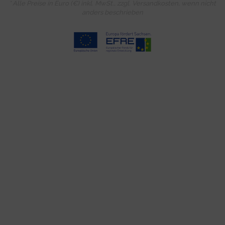
* Alle Preise in Euro (€) inkl. MwSt., zzgl.
Versandkosten
, wenn nicht
anders beschrieben