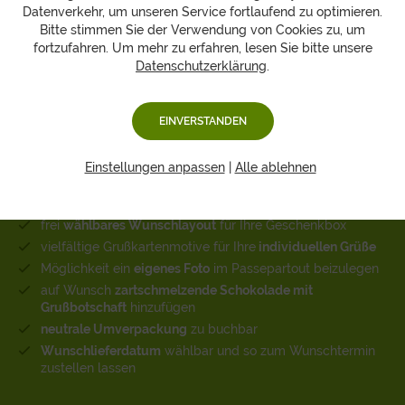
Datenverkehr, um unseren Service fortlaufend zu optimieren.
Bitte stimmen Sie der Verwendung von Cookies zu, um
fortzufahren. Um mehr zu erfahren, lesen Sie bitte unsere
Datenschutzerklärung
.
Unsere Stärken sind Ihre
EINVERSTANDEN
Vorteile!
Einstellungen anpassen
|
Alle ablehnen
frei
wählbares Wunschlayout
für Ihre Geschenkbox
vielfältige Grußkartenmotive für Ihre
individuellen Grüße
Möglichkeit ein
eigenes Foto
im Passepartout beizulegen
auf Wunsch
zartschmelzende Schokolade mit
Grußbotschaft
hinzufügen
neutrale Umverpackung
zu buchbar
Wunschlieferdatum
wählbar und so zum Wunschtermin
zustellen lassen