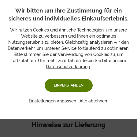
Unsere Stärken sind Ihre
Wir bitten um Ihre Zustimmung für ein
sicheres und individuelles Einkaufserlebnis.
Vorteile!
Wir nutzen Cookies und ähnliche Technologien, um unsere
Website zu verbessern und Ihnen ein optimales
Nutzungserlebnis zu bieten. Gleichzeitig analysieren wir den
frei
wählbares Wunschlayout
für Ihre Geschenkbox
Datenverkehr, um unseren Service fortlaufend zu optimieren.
vielfältige Grußkartenmotive für Ihre
individuellen Grüße
Bitte stimmen Sie der Verwendung von Cookies zu, um
Möglichkeit ein
eigenes Foto
im Passepartout beizulegen
fortzufahren. Um mehr zu erfahren, lesen Sie bitte unsere
auf Wunsch
zartschmelzende Schokolade mit
Datenschutzerklärung
.
Grußbotschaft
hinzufügen
neutrale Umverpackung
zu buchbar
Wunschlieferdatum
wählbar und so zum Wunschtermin
EINVERSTANDEN
zustellen lassen
Einstellungen anpassen
|
Alle ablehnen
Hinweise zur Lieferung