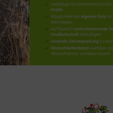
vielfältige Grußkartenmotive für 
Grüße
Möglichkeit ein
eigenes Foto
im 
beizulegen
auf Wunsch
zartschmelzende S
Grußbotschaft
hinzufügen
neutrale Umverpackung
zu buc
Wunschlieferdatum
wählbar un
Wunschtermin zustellen lassen