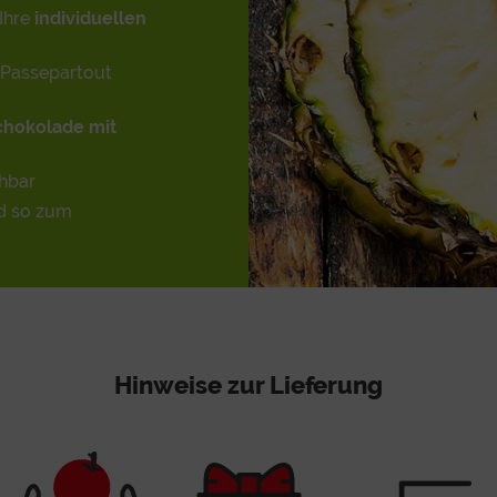
Ihre
individuellen
Passepartout
chokolade mit
hbar
d so zum
Hinweise zur Lieferung