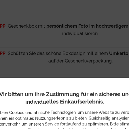
IPP:
Geschenkbox mit
persönlichem Foto im hochwertige
individualisieren.
IPP:
Schützen Sie das schöne Boxdesign mit einem
Umkarto
auf der Geschenkverpackung.
PP:
Am Ende des Bestellprozesses
Wunschlieferdatum
aus
beschenken.
ir bitten um Ihre Zustimmung für ein sicheres u
individuelles Einkaufserlebnis.
tzen Cookies und ähnliche Technologien, um unsere Website zu ver
 1x Orange, 2x Zitrone, 2x Weinbergpfirsich, 1x Thermobecher
hnen ein optimales Nutzungserlebnis zu bieten. Gleichzeitig analysier
enverkehr, um unseren Service fortlaufend zu optimieren. Bitte sti