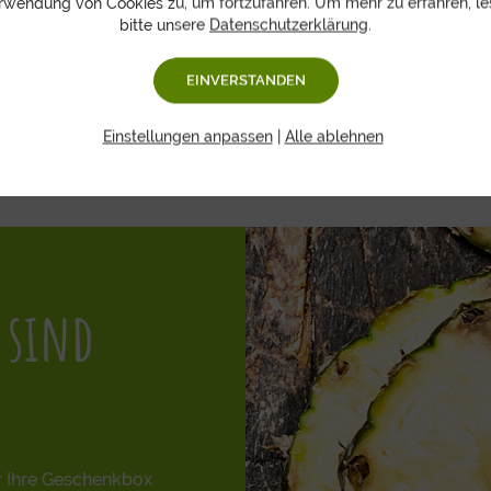
rwendung von Cookies zu, um fortzufahren. Um mehr zu erfahren, le
Abmessung:
42 x 12.5 x 31 cm
bitte unsere
Datenschutzerklärung
.
EINVERSTANDEN
Einstellungen anpassen
|
Alle ablehnen
 sind
r Ihre Geschenkbox