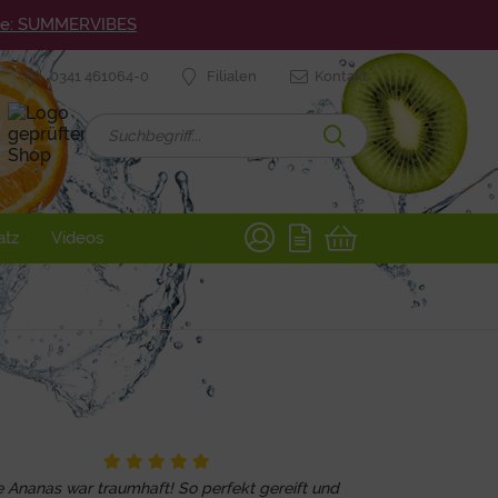
ode: SUMMERVIBES
0341 461064-0
Filialen
Kontakt
atz
Videos
e Ananas war traumhaft! So perfekt gereift und