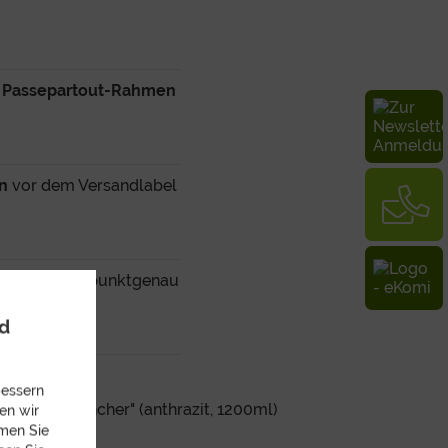
m Passepartout-Rahmen
n
vor dem Versandlabel
wählen und punktgenau
nd
bessern
 "Thirst Quencher" (anthrazit, 1200ml)
en wir
mmen Sie