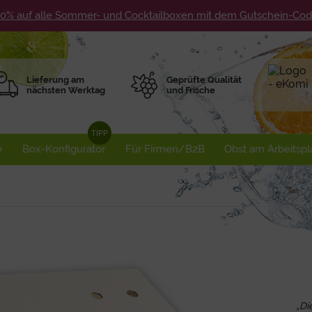
10% auf alle Sommer- und Cocktailboxen mit dem Gutschein-C
Lieferung am
Geprüfte Qualität
nächsten Werktag
und Frische
e
Box-Konfigurator
Für Firmen/B2B
Obst am Arbeitspl
„Di