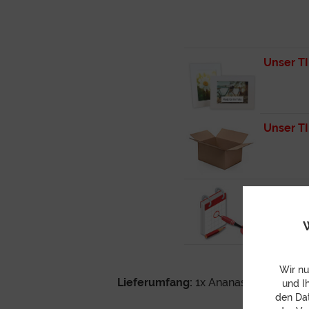
Unser T
Unser T
Unser TI
W
Wir nu
Lieferumfang:
1x Ananas, 2x Limette,
und I
den Dat