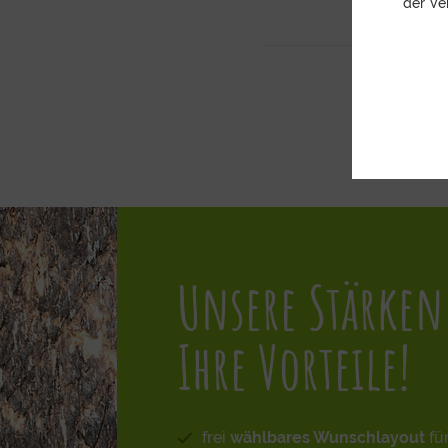
der Ve
Unsere Stärken
Ihre Vorteile!
frei
wählbares Wunschlayout
fü