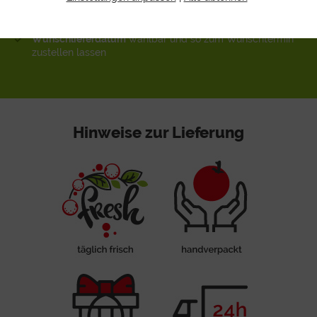
Grußbotschaft
hinzufügen
neutrale Umverpackung
zu buchbar
Wunschlieferdatum
wählbar und so zum Wunschtermin
zustellen lassen
Hinweise zur Lieferung