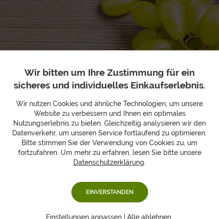
Wir bitten um Ihre Zustimmung für ein
sicheres und individuelles Einkaufserlebnis.
Wir nutzen Cookies und ähnliche Technologien, um unsere
Website zu verbessern und Ihnen ein optimales
Unsere Stärken sind Ihre
Nutzungserlebnis zu bieten. Gleichzeitig analysieren wir den
Datenverkehr, um unseren Service fortlaufend zu optimieren.
Vorteile!
Bitte stimmen Sie der Verwendung von Cookies zu, um
fortzufahren. Um mehr zu erfahren, lesen Sie bitte unsere
Datenschutzerklärung
.
frei
wählbares Wunschlayout
für Ihre Geschenkbox
vielfältige Grußkartenmotive für Ihre
individuellen Grüße
EINVERSTANDEN
Möglichkeit ein
eigenes Foto
im Passepartout beizulegen
auf Wunsch
zartschmelzende Schokolade mit
Einstellungen anpassen
|
Alle ablehnen