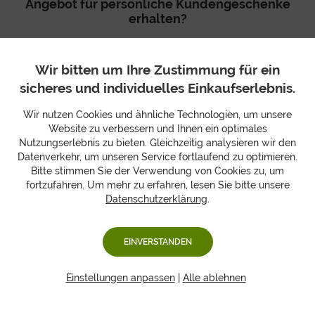
Angebot für persönliche Kundengeschenke
erhalten?
Einfach über die Website, telefonisch oder per E-Mail
Kontakt aufnehmen – das Team berät Sie persönlich
Wir bitten um Ihre Zustimmung für ein
und erstellt ein passgenaues, unverbindliches Angebot.
sicheres und individuelles Einkaufserlebnis.
Welche Geschenkboxen lieben unsere treuen
Wir nutzen Cookies und ähnliche Technologien, um unsere
Stammkunden und VIPs besonders?
Website zu verbessern und Ihnen ein optimales
Nutzungserlebnis zu bieten. Gleichzeitig analysieren wir den
Entdecken Sie die Favoriten, die Freude schenken und
Datenverkehr, um unseren Service fortlaufend zu optimieren.
jeden Anlass unvergesslich machen! Besonders gefragt
Bitte stimmen Sie der Verwendung von Cookies zu, um
sind festlich dekorierte Geschenkboxen mit einer
fortzufahren. Um mehr zu erfahren, lesen Sie bitte unsere
großzügigen Auswahl an Früchten, edlen Leckereien,
Datenschutzerklärung
.
weihnachtlichen Spezialitäten und einer persönlichen
Grußkarte. Diese hochwertigen Präsente kommen als
exklusive Geste bei Stammkunden und VIPs bestens an.
EINVERSTANDEN
Was unterscheidet Hansen Obst von anderen
Einstellungen anpassen
|
Alle ablehnen
Anbietern von Firmen-Weihnachtsgeschenken?
Hansen Obst verbindet als Familienunternehmen