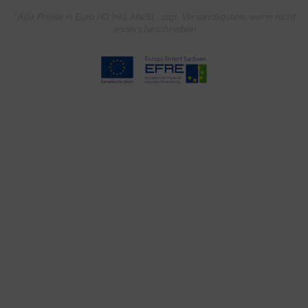
* Alle Preise in Euro (€) inkl. MwSt., zzgl.
Versandkosten
, wenn nicht
anders beschrieben