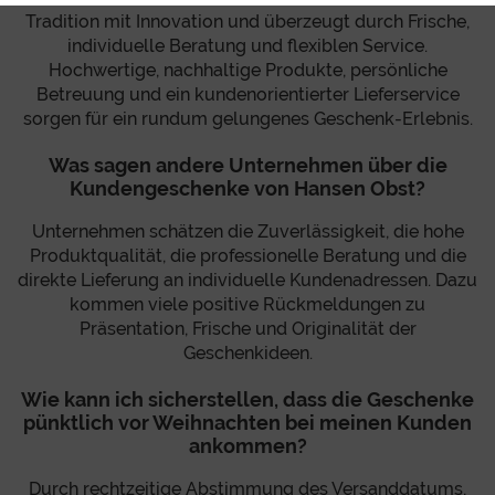
Tradition mit Innovation und überzeugt durch Frische,
individuelle Beratung und flexiblen Service.
Hochwertige, nachhaltige Produkte, persönliche
Betreuung und ein kundenorientierter Lieferservice
sorgen für ein rundum gelungenes Geschenk-Erlebnis.
Was sagen andere Unternehmen über die
Kundengeschenke von Hansen Obst?
Unternehmen schätzen die Zuverlässigkeit, die hohe
Produktqualität, die professionelle Beratung und die
direkte Lieferung an individuelle Kundenadressen. Dazu
kommen viele positive Rückmeldungen zu
Präsentation, Frische und Originalität der
Geschenkideen.
Wie kann ich sicherstellen, dass die Geschenke
pünktlich vor Weihnachten bei meinen Kunden
ankommen?
Durch rechtzeitige Abstimmung des Versanddatums,