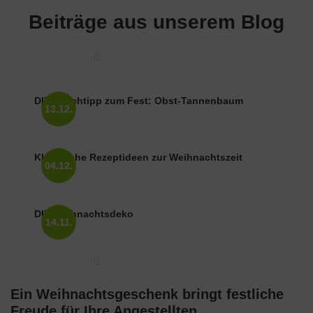
Beiträge aus unserem Blog
13.12.
DIY-Naschtipp zum Fest: Obst-Tannenbaum
Klassische Rezeptideen zur Weihnachtszeit
04.12.
DIY Weihnachtsdeko
14.11.
Ein Weihnachtsgeschenk bringt festliche