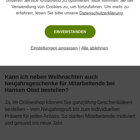
unseren Service fortlaufend zu optimieren. Bitte stimmen Sie der
Team.
Verwendung von Cookies zu, um fortzufahren. Um mehr zu
erfahren, lesen Sie bitte unsere
Datenschutzerklärung
.
Gibt es Geschenkboxen für Remote-Teams, die
über ganz Deutschland verteilt sind?
EINVERSTANDEN
Der zuverlässige Lieferservice von Hansen Obst
ermöglicht die Zustellung an verschiedene Standorte
Einstellungen anpassen
|
Alle ablehnen
bundesweit. So lassen sich auch dezentrale Teams
unkompliziert und pünktlich mit frischen Geschenkideen
überraschen.
Kann ich neben Weihnachten auch
Neujahrsgeschenke für Mitarbeitende bei
Hansen Obst bestellen?
Ja, im Onlineshop können Sie ganzjährig Geschenkideen
bestellen – vom Neujahrsgruß bis zum individuellen
Präsent für jeden Anlass. So starten Mitarbeitende motiviert
und gesund ins neue Jahr.