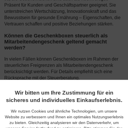
Präsent für Kunden und Geschäftspartner geeignet. Sie
unterstreichen Wertschätzung, Innovationskraft und das
Bewusstsein für gesunde Ernährung – Eigenschaften, die
Vertrauen schaffen und positive Beziehungen stärken.
Können die Geschenkboxen steuerlich als
Mitarbeitendengeschenk geltend gemacht
werden?
In vielen Fällen können Geschenkboxen im Rahmen der
steuerlichen Freigrenzen als Mitarbeitendengeschenk
berücksichtigt werden. Für Details empfiehlt sich eine
Rücksprache mit der Steuerberatung.
Kann ich Geschenkboxen auch für die
Wir bitten um Ihre Zustimmung für ein
Weihnachtsfeier im Büro bestellen?
sicheres und individuelles Einkaufserlebnis.
Ja, auf Wunsch werden die Boxen direkt ins Büro geliefert
Wir nutzen Cookies und ähnliche Technologien, um unsere
– ideal für Weihnachtsfeiern oder als Aufmerksamkeit im
Website zu verbessern und Ihnen ein optimales Nutzungserlebnis
Arbeitsalltag. Die ansprechende Präsentation schafft
zu bieten. Gleichzeitig analysieren wir den Datenverkehr, um
festliche Atmosphäre und unterstützt das Miteinander im