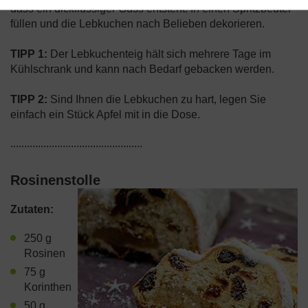
dass ein dickflüssiger Guss entsteht. In einen Spritzbeutel
füllen und die Lebkuchen nach Belieben dekorieren.
TIPP 1:
Der Lebkuchenteig hält sich mehrere Tage im
Kühlschrank und kann nach Bedarf gebacken werden.
TIPP 2:
Sind Ihnen die Lebkuchen zu hart, legen Sie
einfach ein Stück Apfel mit in die Dose.
................................................
Rosinenstolle
Zutaten:
250 g
Rosinen
75 g
Korinthen
50 g