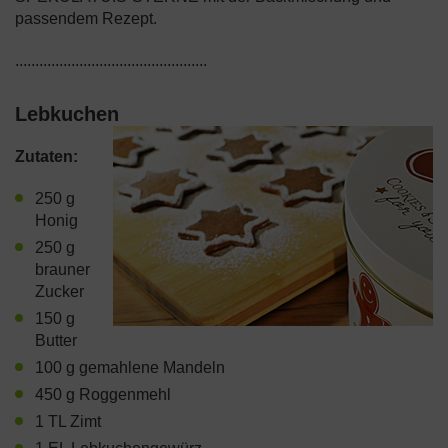
passendem Rezept.
................................................
Lebkuchen
Zutaten:
250 g
Honig
250 g
brauner
Zucker
150 g
Butter
100 g gemahlene Mandeln
450 g Roggenmehl
1 TL Zimt