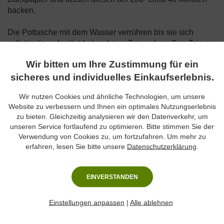
backen.
Die Pottasche mit dem Wasser verrühren bis sie sich
vollständig aufgelöst hat und zum Teig geben. Den Teig so
lange bei höchster Stufe weiterkneten, bis er glänzt und
Wir bitten um Ihre Zustimmung für ein
nicht mehr klebt. Gegebenenfalls noch etwas mehr Mehl
sicheres und individuelles Einkaufserlebnis.
zugeben.
Wir nutzen Cookies und ähnliche Technologien, um unsere
Den Teig anschließend fest in Frischhaltefolie wickeln und
Website zu verbessern und Ihnen ein optimales Nutzungserlebnis
über Nacht im Kühlschrank ruhen lassen.
zu bieten. Gleichzeitig analysieren wir den Datenverkehr, um
unseren Service fortlaufend zu optimieren. Bitte stimmen Sie der
Den Teig auf einer bemehlten Arbeitsfläche circa 5 mm
Verwendung von Cookies zu, um fortzufahren. Um mehr zu
dick ausrollen, mit beliebigen Formen ausstechen und auf
erfahren, lesen Sie bitte unsere
Datenschutzerklärung
.
ein Backblech mit Backpapier legen. Bei 180° auf der
mittleren Schiene etwa 10 Minuten backen (Der
Lebkuchen sollte unten braun und oben noch weich sein.).
EINVERSTANDEN
Vorsichtig vom Blech nehmen und auf einem Kuchengitter
abkühlen lassen.
Einstellungen anpassen
|
Alle ablehnen
Nun den Puderzucker mit dem Zitronensaft verrühren, so