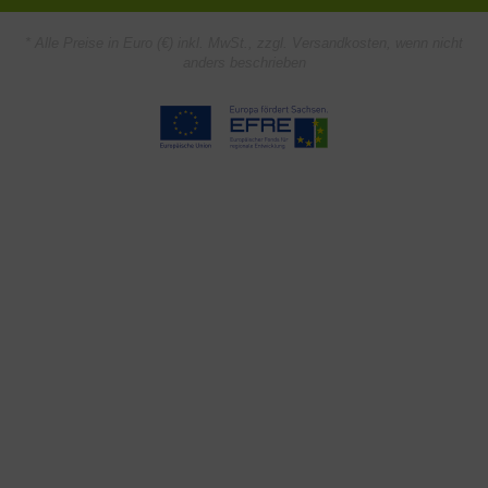
* Alle Preise in Euro (€) inkl. MwSt., zzgl.
Versandkosten
, wenn nicht
anders beschrieben