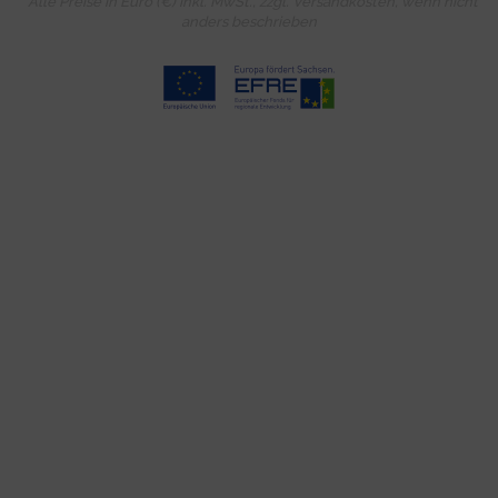
* Alle Preise in Euro (€) inkl. MwSt., zzgl.
Versandkosten
, wenn nicht
anders beschrieben