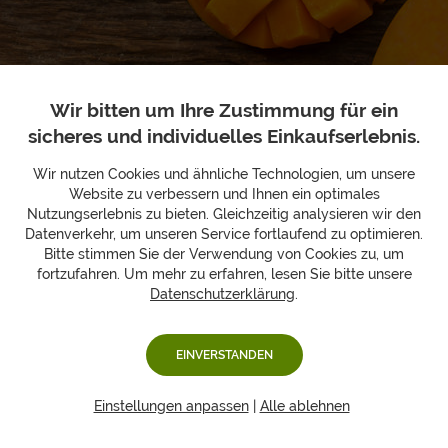
Wir bitten um Ihre Zustimmung für ein
Unsere Stärken sind Ihre
sicheres und individuelles Einkaufserlebnis.
Vorteile!
Wir nutzen Cookies und ähnliche Technologien, um unsere
Website zu verbessern und Ihnen ein optimales
Nutzungserlebnis zu bieten. Gleichzeitig analysieren wir den
Datenverkehr, um unseren Service fortlaufend zu optimieren.
frei
wählbares Wunschlayout
für Ihre Geschenkbox
Bitte stimmen Sie der Verwendung von Cookies zu, um
vielfältige Grußkartenmotive für Ihre
individuellen Grüße
fortzufahren. Um mehr zu erfahren, lesen Sie bitte unsere
Möglichkeit ein
eigenes Foto
im Passepartout beizulegen
Datenschutzerklärung
.
auf Wunsch
zartschmelzende Schokolade mit
Grußbotschaft
hinzufügen
EINVERSTANDEN
neutrale Umverpackung
zu buchbar
Wunschlieferdatum
wählbar und so zum Wunschtermin
zustellen lassen
Einstellungen anpassen
|
Alle ablehnen