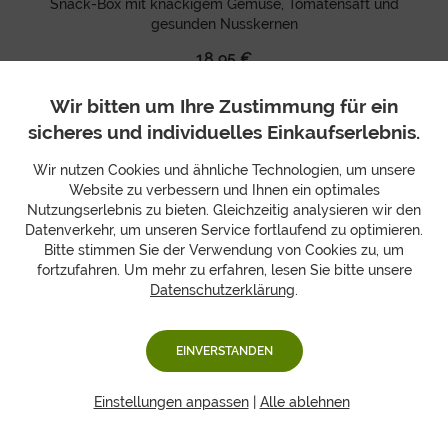
Snack-Box mit knackigem Gemüse, Tomatensaft und
gesunden Nusskernen
18,95 €
+ 3 Designs
Wir bitten um Ihre Zustimmung für ein
sicheres und individuelles Einkaufserlebnis.
Wir nutzen Cookies und ähnliche Technologien, um unsere
Website zu verbessern und Ihnen ein optimales
Gesunde Vitaminkick-Pausen im Büro
Nutzungserlebnis zu bieten. Gleichzeitig analysieren wir den
Datenverkehr, um unseren Service fortlaufend zu optimieren.
Bitte stimmen Sie der Verwendung von Cookies zu, um
Lassen Sie sich regelmäßig gesunde Obstboxen direkt
fortzufahren. Um mehr zu erfahren, lesen Sie bitte unsere
ins Büro schicken und sorgen Sie so für vitaminreiche
Datenschutzerklärung
.
Pausen für das gesamte Team. Die Anzahl der
Obstboxen wird auf Ihre Mitarbeiteranzahl angepasst
und den Lieferrhythmus können Sie individuell
EINVERSTANDEN
festlegen.
Einstellungen anpassen
|
Alle ablehnen