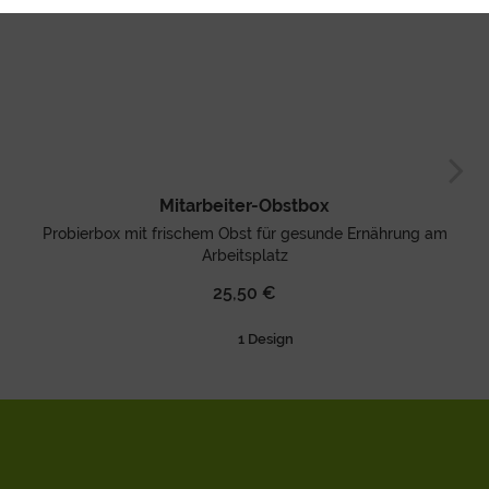
Mitarbeiter-Obstbox
Probierbox mit frischem Obst für gesunde Ernährung am
Arbeitsplatz
25,50 €
1 Design