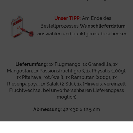
Unser TIPP:
Am Ende des
Bestellprozesses
Wunschlieferdatum
auswählen und punktgenau beschenken.
Lieferumfang:
1x Flugmango, 1x Granadilla, 1x
Mangostan, 1x Passionsfrucht groß, 1x Physalis (100g),
1x Pitahaya, rot/weiß, 1x Rambutan (200g), 1x
Riesenpapaya, 1x Salak (2 Stk.), 1x (Hinweis: vereinzelt
Fruchtwechsel bei unvorhersehbaren Lieferengpass
möglich)
Abmessung:
42 x 30 x 12.5 cm