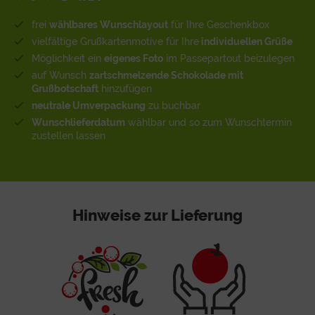
frei
wählbares Wunschlayout
für Ihre Geschenkbox
vielfältige Grußkartenmotive für Ihre
individuellen Grüße
Möglichkeit ein
eigenes Foto
im Passepartout beizulegen
auf Wunsch
zartschmelzende Schokolade mit
Grußbotschaft
hinzufügen
neutrale Umverpackung
zu buchbar
Wunschlieferdatum
wählbar und so zum Wunschtermin
zustellen lassen
Hinweise zur Lieferung