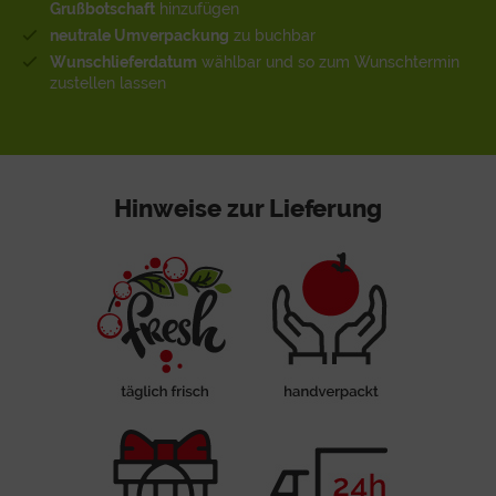
Grußbotschaft
hinzufügen
neutrale Umverpackung
zu buchbar
Wunschlieferdatum
wählbar und so zum Wunschtermin
zustellen lassen
Hinweise zur Lieferung