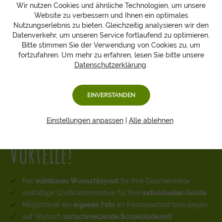
Wir nutzen Cookies und ähnliche Technologien, um unsere
Website zu verbessern und Ihnen ein optimales
Nutzungserlebnis zu bieten. Gleichzeitig analysieren wir den
Datenverkehr, um unseren Service fortlaufend zu optimieren.
Bitte stimmen Sie der Verwendung von Cookies zu, um
fortzufahren. Um mehr zu erfahren, lesen Sie bitte unsere
Datenschutzerklärung
.
EINVERSTANDEN
Unsere Stärken sind Ihre
Einstellungen anpassen
|
Alle ablehnen
Vorteile!
frei
wählbares Wunschlayout
für Ihre Geschenkbox
vielfältige Grußkartenmotive für Ihre
individuellen Grüße
Möglichkeit ein
eigenes Foto
im Passepartout beizulegen
auf Wunsch
zartschmelzende Schokolade mit