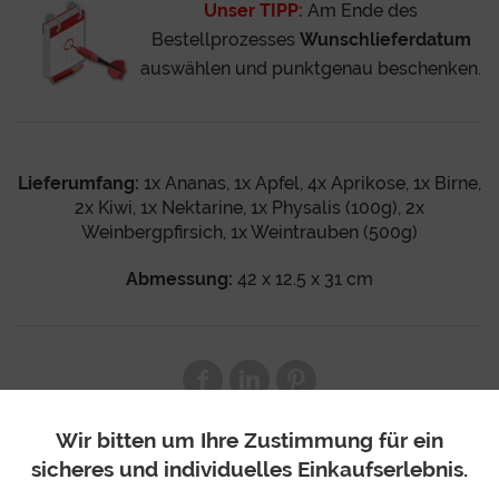
Unser TIPP:
Am Ende des
Bestellprozesses
Wunschlieferdatum
auswählen und punktgenau beschenken.
Lieferumfang:
1x Ananas, 1x Apfel, 4x Aprikose, 1x Birne,
2x Kiwi, 1x Nektarine, 1x Physalis (100g), 2x
Weinbergpfirsich, 1x Weintrauben (500g)
Abmessung:
42 x 12.5 x 31 cm
Wir bitten um Ihre Zustimmung für ein
sicheres und individuelles Einkaufserlebnis.