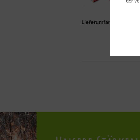
der Ve
Lieferumfang:
1x Apfel, 
Hinweise 