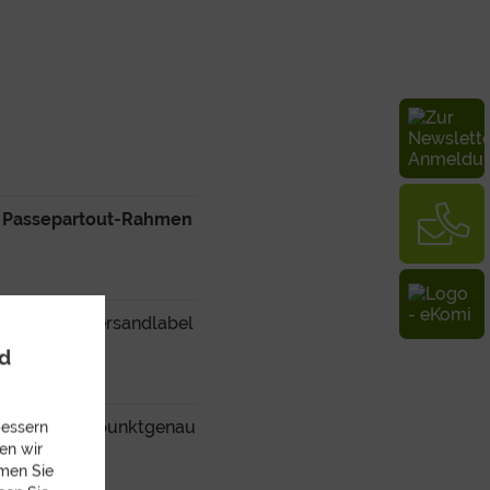
m Passepartout-Rahmen
n
vor dem Versandlabel
nd
wählen und punktgenau
bessern
en wir
mmen Sie