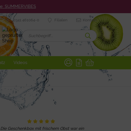
ode: SUMMERVIBES
0341 461064-0
Filialen
Kontakt
atz
Videos
„Die Geschenkbox mit frischem Obst war ein