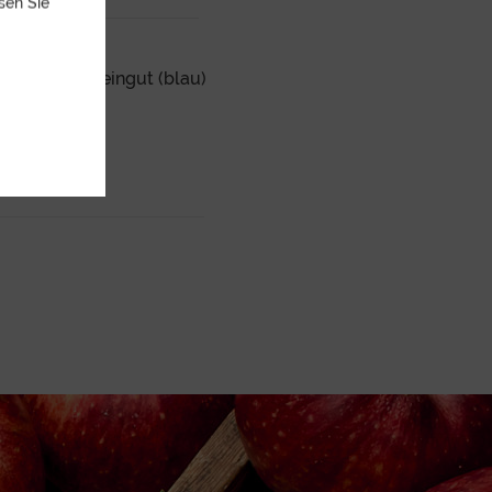
sen Sie
x Tasse aus Steingut (blau)
ownload
)