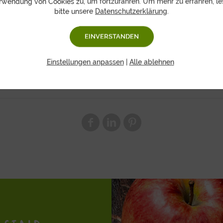
rwendung von Cookies zu, um fortzufahren. Um mehr zu erfahren, le
bitte unsere
Datenschutzerklärung
.
1x Birne, 2x Kiwi, 2x Weinbergpfirsich, 1x Früchtetee (100g), 1
EINVERSTANDEN
Abmessung:
30 x 11.5 x 21 cm
Einstellungen anpassen
|
Alle ablehnen
zur Lebensmittelkennzeichnung finden Sie hier: (
PDF zum D