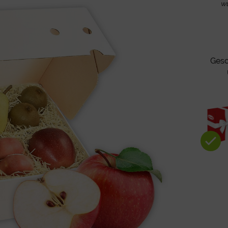
wu
Gesc