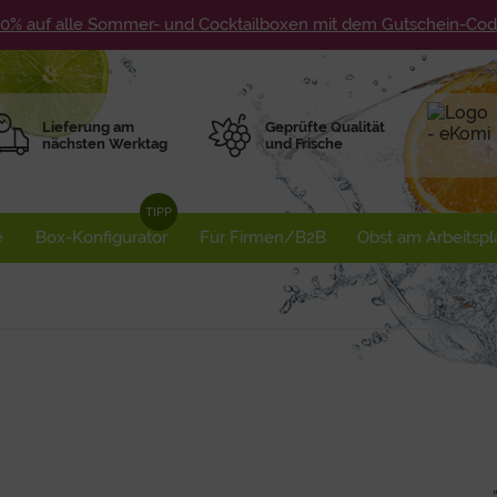
10% auf alle Sommer- und Cocktailboxen mit dem Gutschein-C
Lieferung am
Geprüfte Qualität
nächsten Werktag
und Frische
e
Box-Konfigurator
Für Firmen/B2B
Obst am Arbeitspl