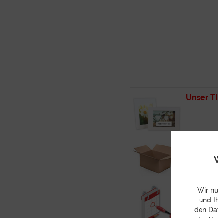
Unser T
Unser T
W
Unser TI
Wir nu
und I
den Dat