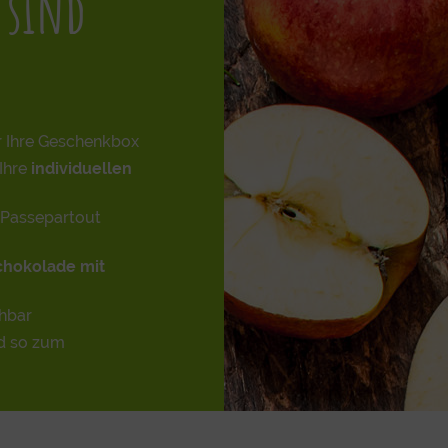
 sind
r Ihre Geschenkbox
Ihre
individuellen
Passepartout
chokolade mit
hbar
d so zum