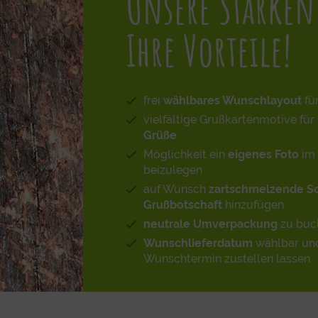
Unsere Stärken
Ihre Vorteile!
frei
wählbares Wunschlayout
fü
vielfältige Grußkartenmotive für 
Grüße
Möglichkeit ein
eigenes Foto
im 
beizulegen
auf Wunsch
zartschmelzende S
Grußbotschaft
hinzufügen
neutrale Umverpackung
zu buc
Wunschlieferdatum
wählbar un
Wunschtermin zustellen lassen