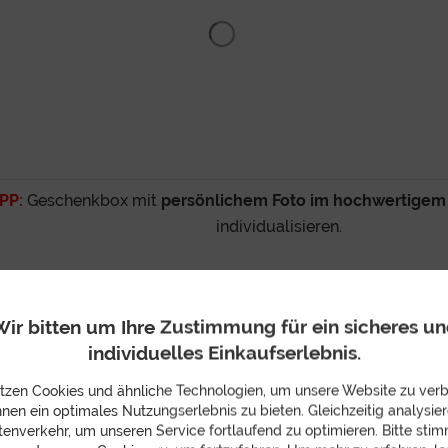
IPP:
Geschenkbox mit
persönlichem Foto im hochwertige
individualisieren.
IPP:
Schützen Sie das schöne Boxdesign mit einem
Umkarto
auf der Geschenkverpackung.
ir bitten um Ihre Zustimmung für ein sicheres u
individuelles Einkaufserlebnis.
PP:
Am Ende des Bestellprozesses
Wunschlieferdatum
aus
tzen Cookies und ähnliche Technologien, um unsere Website zu ver
hnen ein optimales Nutzungserlebnis zu bieten. Gleichzeitig analysier
beschenken.
enverkehr, um unseren Service fortlaufend zu optimieren. Bitte sti