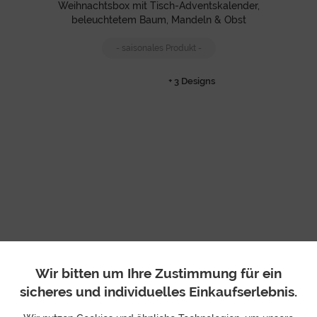
Weihnachtsbox mit Tisch-Adventskalender,
beleuchtetem Baum, Mandeln & Obst
- saisonales Produkt -
+ 3 Designs
Wir bitten um Ihre Zustimmung für ein
sicheres und individuelles Einkaufserlebnis.
Nikolaus
Weihnachtsbox mit Schokopralinen im Strickstiefel,