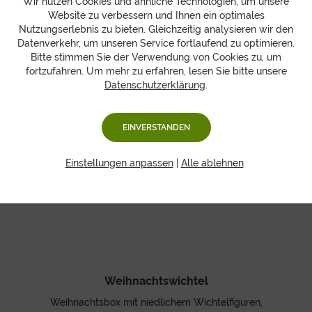
Wir nutzen Cookies und ähnliche Technologien, um unsere
Lebkuchen & Obst
Website zu verbessern und Ihnen ein optimales
Nutzungserlebnis zu bieten. Gleichzeitig analysieren wir den
- saisonales Produkt -
Datenverkehr, um unseren Service fortlaufend zu optimieren.
Bitte stimmen Sie der Verwendung von Cookies zu, um
fortzufahren. Um mehr zu erfahren, lesen Sie bitte unsere
+ 3 Designs
Datenschutzerklärung
.
EINVERSTANDEN
Einstellungen anpassen
|
Alle ablehnen
Weihnachtswichtel
Weihnachtsbox mit niedlichem Wichtelfiguren,