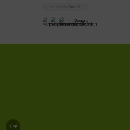
- saisonales Produkt -
+ 3 Designs
TIPP