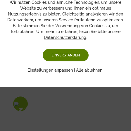
Wir nutzen Cookies und ähnliche Technologien, um unsere
Website zu verbessern und Ihnen ein optimales
Nutzungserlebnis zu bieten. Gleichzeitig analysieren wir den
Tausende zufriedene Kunden und überraschte
Datenverkehr, um unseren Service fortlaufend zu optimieren.
Empfänger haben wir mit unseren innovativen Obst-
Bitte stimmen Sie der Verwendung von Cookies zu, um
und Geschenkboxen schon begeistert. Jetzt fehlen Sie
fortzufahren. Um mehr zu erfahren, lesen Sie bitte unsere
noch.
Datenschutzerklärung
.
EINVERSTANDEN
Passende Artikel
Einstellungen anpassen
|
Alle ablehnen