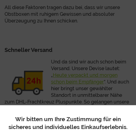
All diese Faktoren tragen dazu bei, dass wir unsere
Obstboxen mit ruhigem Gewissen und absoluter
Überzeugung zu Ihnen schicken.
Schneller Versand
Und da sind wir auch schon beim
Versand. Unsere Devise lautet:
„
Heute verpackt und morgen
schon beim Empfänger.
“. Und auch
hier bringt unser gewählter
Standort in unmittelbarer Nähe
zum DHL-Frachtkreuz Pluspunkte. So gelangen unsere
Obstboxen direkt in den deutschlandweiten Versand
und werden bereits am Folgetag beim Adressaten
Wir bitten um Ihre Zustimmung für ein
zugestellt.
sicheres und individuelles Einkaufserlebnis.