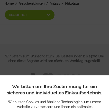
Home
/
Geschenkboxen
/
Anlass
/
Nikolaus
Wir liefern zum Wunschdatum. Bei Bestellungen bis 14:00 Uhr
ohne diese Angabe wird am nächsten Werktag zugestellt.
Wir bitten um Ihre Zustimmung für ein
sicheres und individuelles Einkaufserlebnis.
Wir nutzen Cookies und ähnliche Technologien, um unsere
Website zu verbessern und Ihnen ein optimales
NEWSLETTER ABONNIEREN