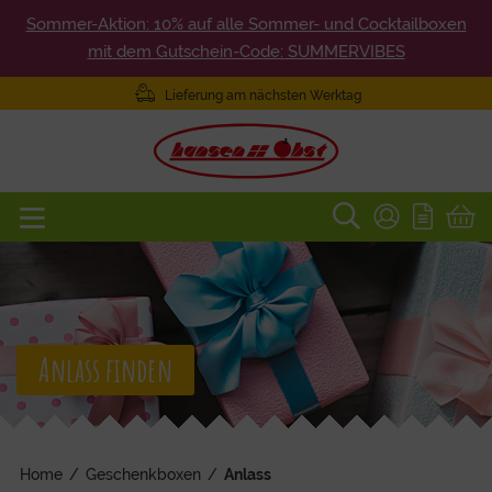
Sommer-Aktion: 10% auf alle Sommer- und Cocktailboxen
mit dem Gutschein-Code: SUMMERVIBES
Lieferung am nächsten Werktag
Anlass finden
Home
/
Geschenkboxen
/
Anlass