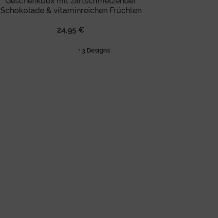
Geschenkbox mit zartschmelzender
Schokolade & vitaminreichen Früchten
24,95 €
+ 3 Designs