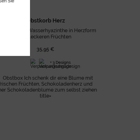
sen Sie
Obstkorb Herz
stkorb aus Wasserhyazinthe in Herzform
mit leckeren Früchten
35,95 €
+ 3 Designs