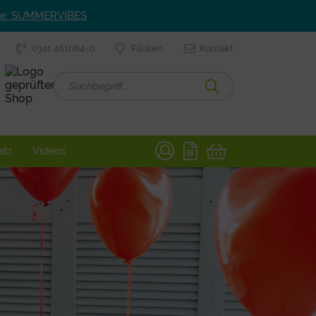
ode: SUMMERVIBES
0341 461064-0
Filialen
Kontakt
atz
Videos