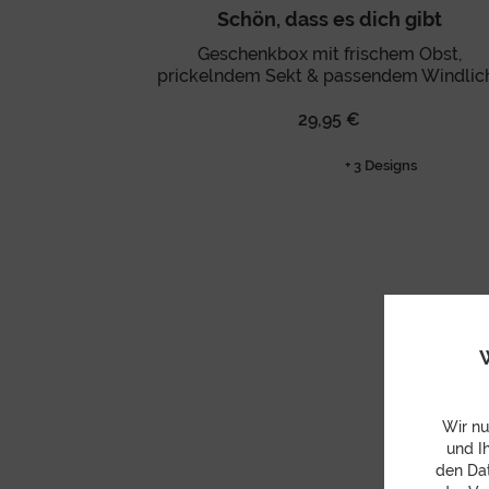
Schön, dass es dich gibt
Geschenkbox mit frischem Obst,
prickelndem Sekt & passendem Windlic
29,95 €
+ 3 Designs
W
Wir nu
und I
den Dat