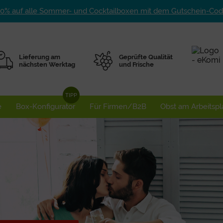
10% auf alle Sommer- und Cocktailboxen mit dem Gutschein-C
Lieferung am
Geprüfte Qualität
nächsten Werktag
und Frische
e
Box-Konfigurator
Für Firmen/B2B
Obst am Arbeitspl