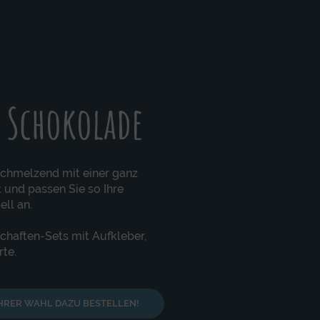
t Schokolade
schmelzend mit einer ganz
 und passen Sie so Ihre
ll an.
haften-Sets mit Aufkleber,
te.
IHRER WAHL DAZU BESTELLEN!