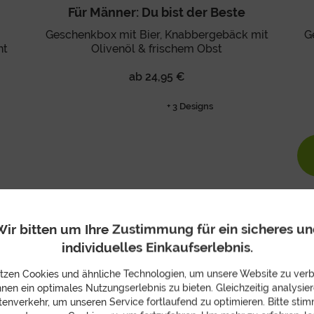
Für Männer: Du bist der Beste
Geschenkbox mit Bier, Knabbergebäck mit
G
ht
Olivenöl & frischem Obst
ab 24,95 €
+ 3 Designs
ir bitten um Ihre Zustimmung für ein sicheres u
individuelles Einkaufserlebnis.
tzen Cookies und ähnliche Technologien, um unsere Website zu ver
hnen ein optimales Nutzungserlebnis zu bieten. Gleichzeitig analysier
enverkehr, um unseren Service fortlaufend zu optimieren. Bitte sti