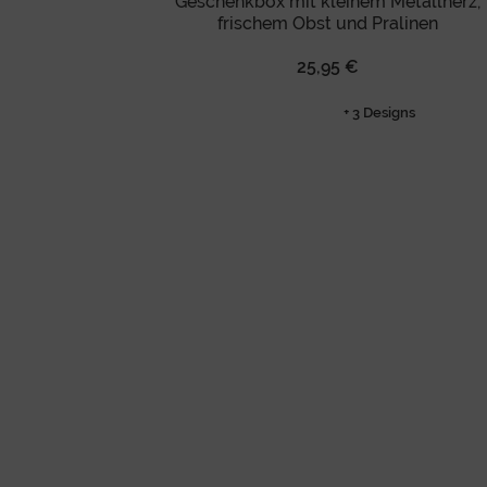
Geschenkbox mit kleinem Metallherz,
frischem Obst und Pralinen
25,95 €
+ 3 Designs