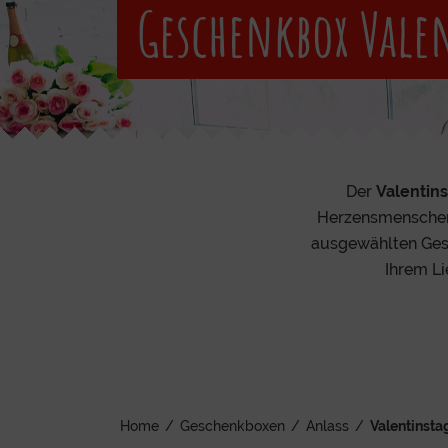
Geschenkbox Vale
Der
Valentin
Herzensmenschen
ausgewählten Gesc
Ihrem L
Home
/
Geschenkboxen
/
Anlass
/
Valentinsta