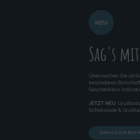
NEU
Sag's mi
Überraschen Sie zart
besonderen Botschaft
Geschenkbox individue
JETZT NEU:
Grußbotsc
Schokolade & Grußkar
EINFACH ZUR BOX 