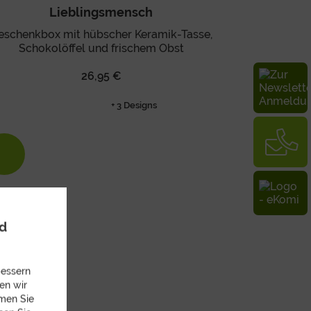
Lieblingsmensch
eschenkbox mit hübscher Keramik-Tasse,
Schokolöffel und frischem Obst
26,95 €
+ 3 Designs
nd
bessern
en wir
mmen Sie