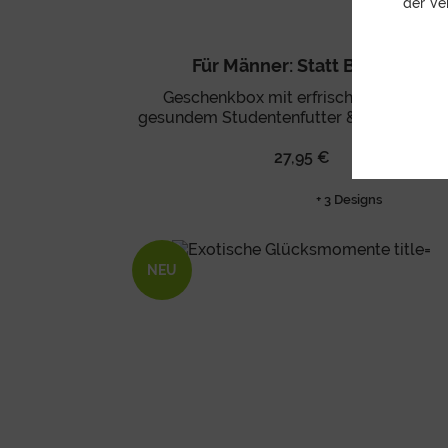
der Ve
Für Männer: Statt Blumen
Geschenkbox mit erfrischendem Bier,
gesundem Studentenfutter & frischem O
27,95 €
+ 3 Designs
NEU