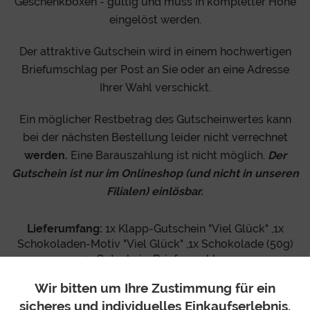
Geschenkboxen - gültig und muss in kompletter Höhe
eingelöst werden.
Der attraktive Gutschein wird in einem hochwertigen
Briefumschlag per Post an Sie oder an eine Adresse
Ihrer Wahl verschickt.
Ein möglicher Restbetrag des Gutscheinwertes kann
bei der nächsten Bestellung leider nicht verrechnet
werden.
Eine Barauszahlung ist nicht möglich.
Der
Gutschein ist nur im Onlineshop (und nicht in unseren
Filialen) einlösbar.
Lieferumfang:
1x Klapp-Gutschein "Viel Glück" ,1x
Schokoladen-Motiv "Viel Glück" ,1x Schokolade (50g)
,1x Gutschein-Briefumschlag
Wir bitten um Ihre Zustimmung für ein
sicheres und individuelles Einkaufserlebnis.