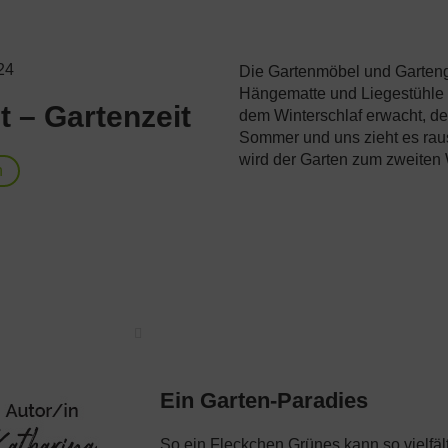
24
Die Gartenmöbel und Gartenger
Hängematte und Liegestühle 
 – Gartenzeit
dem Winterschlaf erwacht, den
Sommer und uns zieht es raus 
wird der Garten zum zweite
n
Ein Garten-Paradies
So ein Fleckchen Grünes kann so vielfäl