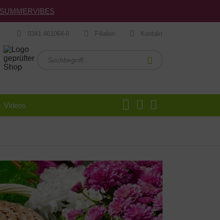
de: SUMMERVIBES
0341 461064-0
Filialen
Kontakt
Videos