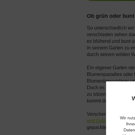
Ob grün oder bunt
So unterschiedlich wi
verschieden sehen dan
es blühend und bunt u
in seinem Garten zu er
durch seinen wilden W
Ein eigener Garten steh
Blumenparadies oder f
Blumenbewunderer und
Doch es gibt nichts S
zu sitzen oder auch d
W
kommt da gerade recht
Verschenken Sie doch 
Wir nut
und Grill-Obst bieten 
Ihne
gepackte Grillboxen g
Daten