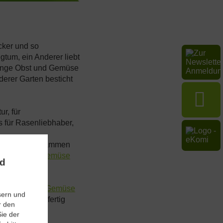
cker und so
tum, ein Anderer liebt
 Menge Obst und Gemüse
derer Garten besticht
r, für
 für Rasenliebhaber,
gemütlich beisammen
es Obst und Gemüse
nd
sen Ort.
Grill-Gemüse
sern und
n sich über fertig
r den
ie der