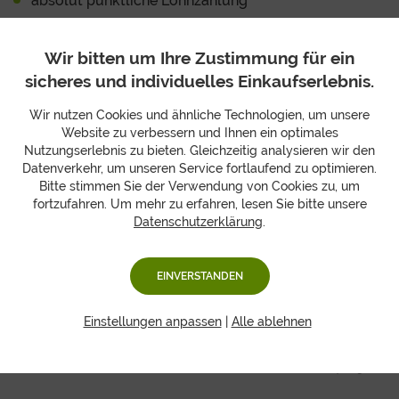
absolut pünktliche Lohnzahlung
Sonn- und Feiertagszuschläge (gilt nur für die
Filialen Erfurt Bahnhof und Leipzig Bahnhof)
Wir bitten um Ihre Zustimmung für ein
unbefristete Festeinstellung mit interessanten und
sicheres und individuelles Einkaufserlebnis.
vielseitigen Aufgaben
geregelte Arbeitszeiten im Schichtsystem
Wir nutzen Cookies und ähnliche Technologien, um unsere
Website zu verbessern und Ihnen ein optimales
Fahrtkostenersatz
Nutzungserlebnis zu bieten. Gleichzeitig analysieren wir den
betriebliche Gesundheitsförderung
Datenverkehr, um unseren Service fortlaufend zu optimieren.
Personalrabatte
Bitte stimmen Sie der Verwendung von Cookies zu, um
fortzufahren. Um mehr zu erfahren, lesen Sie bitte unsere
Datenschutzerklärung
.
Arbeitsorte:
derzeit keine offenen Stellen
EINVERSTANDEN
Fühlen Sie sich angesprochen, dann senden Sie Ihre
Einstellungen anpassen
|
Alle ablehnen
aussagefähigen Bewerbungsunterlagen
per Mail
an:
bewerbung@hansenobst.de
oder
per Post
an:
Hansen Obst, Zum Frischemarkt 1a, 04158 Leipzig