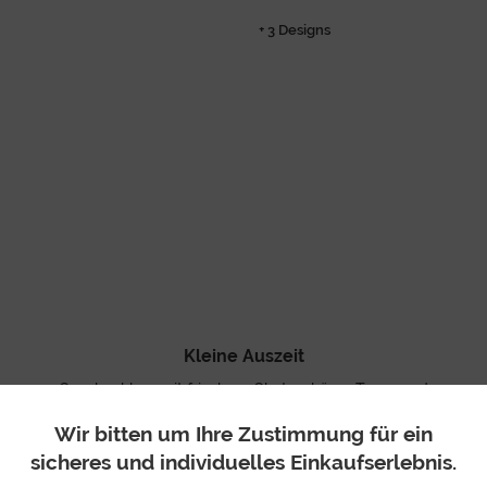
+ 3 Designs
Kleine Auszeit
Geschenkbox mit frischem Obst, schöner Tasse und
aromatischem Früchtetee
Wir bitten um Ihre Zustimmung für ein
23,95 €
sicheres und individuelles Einkaufserlebnis.