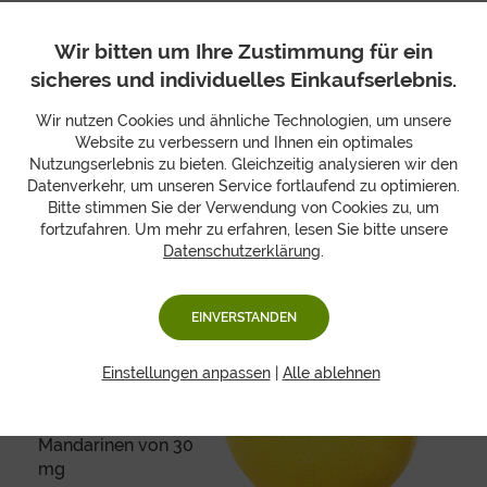
Wir haben einen kleinen Überblick über den Vitamin-C-
Wir bitten um Ihre Zustimmung für ein
Gehalt beliebter Obstsorten zusammengestellt.
sicheres und individuelles Einkaufserlebnis.
Wir nutzen Cookies und ähnliche Technologien, um unsere
100 g Frucht haben
Website zu verbessern und Ihnen ein optimales
einen Vitamin-C-
Nutzungserlebnis zu bieten. Gleichzeitig analysieren wir den
Gehalt bei:
Datenverkehr, um unseren Service fortlaufend zu optimieren.
Bitte stimmen Sie der Verwendung von Cookies zu, um
Kiwi
von 121 mg
fortzufahren. Um mehr zu erfahren, lesen Sie bitte unsere
Datenschutzerklärung
.
Papaya
von 82 mg
Zitronen
von 53 mg
Orangen
von 50 mg
EINVERSTANDEN
Grapefruit
von 44
mg
Einstellungen anpassen
|
Alle ablehnen
Mango
von 40 mg
Clementinen
und
Mandarinen von 30
mg