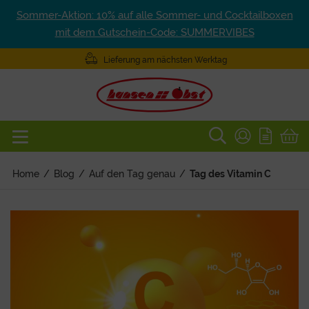
Sommer-Aktion: 10% auf alle Sommer- und Cocktailboxen
mit dem Gutschein-Code: SUMMERVIBES
Lieferung am nächsten Werktag
Home
/
Blog
/
Auf den Tag genau
/
Tag des Vitamin C