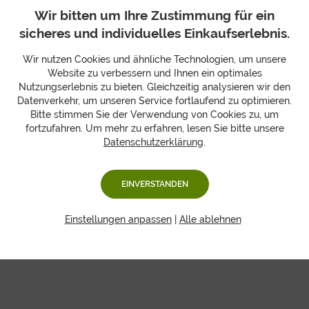
Passionsfrucht im reifen Zustand, wenn Sie äußerlich
Wir bitten um Ihre Zustimmung für ein
recht faltig aussieht. Lassen Sie sich beim Kauf in
sicheres und individuelles Einkaufserlebnis.
diesem Fall nicht vom äußeren Eindruck täuschen. Da
Passionsfrüchte reif verkauft werden, sollten sie schnell
Wir nutzen Cookies und ähnliche Technologien, um unsere
verzehrt werden um ein Austrocknen der Früchte zu
Website zu verbessern und Ihnen ein optimales
vermeiden. Man kann sie allerdings noch zwei bis drei
Nutzungserlebnis zu bieten. Gleichzeitig analysieren wir den
Tage im Kühlschrank lagern.
Datenverkehr, um unseren Service fortlaufend zu optimieren.
Bitte stimmen Sie der Verwendung von Cookies zu, um
fortzufahren. Um mehr zu erfahren, lesen Sie bitte unsere
Datenschutzerklärung
.
Obstboxen mit Passionsfrucht
EINVERSTANDEN
Einstellungen anpassen
|
Alle ablehnen