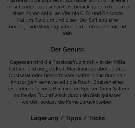
Passionsfrucht schmeckt süß-säuerlich und hat einen
erfrischenden, exotischen Geschmack. Zudem haben sie
einen hohen Anteil an Vitamin C, B1 und B2 sowie
Kalium, Calcium und Eisen. Der Saft soll eine
beruhigende Wirkung haben und blutdrucksenkend
sein.
Der Genuss
Gegessen wird die Passionsfrucht roh – in der Mitte
halbiert und ausgelöffelt. Man kann sie aber auch zu
Obstsalat oder Desserts verarbeiten, denn durch die
knusprigen Kerne verleiht die Frucht Speisen einen
besonderen Genuss. Bei feineren Speisen (oder Säften)
sollte das Fruchtfleisch durch ein Sieb gelassen
werden, sodass die Kerne zurückbleiben.
Lagerung / Tipps / Tricks
Ihren vollen aromatischen Geschmack entfaltet die