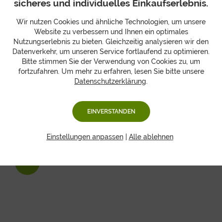
sicheres und individuelles Einkaufserlebnis.
halten sich Physalis einige Tage, sollten aber nicht
feucht werden, da sie leicht schimmeln. Außerdem
Wir nutzen Cookies und ähnliche Technologien, um unsere
eignen sich Physalis ohne Hülle auch zum Einfrieren.
Website zu verbessern und Ihnen ein optimales
Grundsätzlich mit Schale aufbewahrt, halten Sie bei 10-
Nutzungserlebnis zu bieten. Gleichzeitig analysieren wir den
15°C, luftig aufbewahrt, ca. 2-3 Wochen.
Datenverkehr, um unseren Service fortlaufend zu optimieren.
Bitte stimmen Sie der Verwendung von Cookies zu, um
fortzufahren. Um mehr zu erfahren, lesen Sie bitte unsere
Datenschutzerklärung
.
Obstboxen mit Physalis
EINVERSTANDEN
Einstellungen anpassen
|
Alle ablehnen
NEU